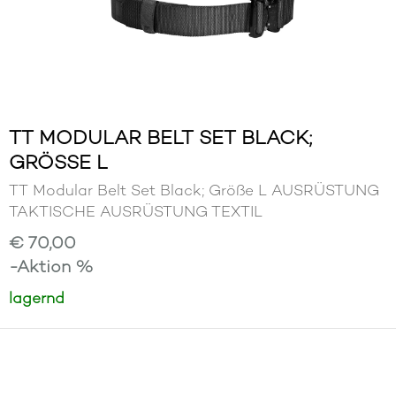
TT MODULAR BELT SET BLACK;
GRÖSSE L
TT Modular Belt Set Black; Größe L AUSRÜSTUNG
TAKTISCHE AUSRÜSTUNG TEXTIL
€ 70,00
-Aktion %
lagernd