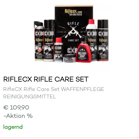
RIFLECX RIFLE CARE SET
RifleCX Rifle Care Set WAFFENPFLEGE
REINIGUNGSMITTEL
€ 109,90
-Aktion %
lagernd