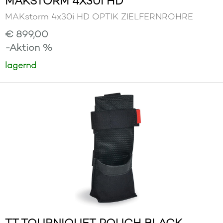
MAKSTORM 4X30I HD
MAKstorm 4x30i HD OPTIK ZIELFERNROHRE
€ 899,00
-Aktion %
lagernd
TT TOURNIQUET POUCH BLACK