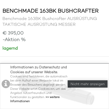
BENCHMADE 163BK BUSHCRAFTER
Benchmade 163BK Bushcrafter AUSRÜSTUNG
TAKTISCHE AUSRÜSTUNG MESSER
€ 395,00
-Aktion %
lagernd
Informationen zu Datenschutz und
Cookies auf unserer Website.
Cookies sind Textdateien, die automatisch
bei dem Aufruf einer Webseite lokal im
Nicht mehr anzeigen
Browser des Besuchers abgelegt werden.
Diese Website setzt Cookies ein, um das
Angebot nutzerfreundlich und
funktionaler zu gestalten.
>> weitere
Informationen