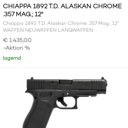
CHIAPPA 1892 T.D. ALASKAN CHROME
.357 MAG.; 12"
Chiappa 1892 T.D. Alaskan Chrome .357 Mag.; 12"
WAFFEN NEUWAFFEN LANGWAFFEN
€ 1.435,00
-Aktion %
lagernd