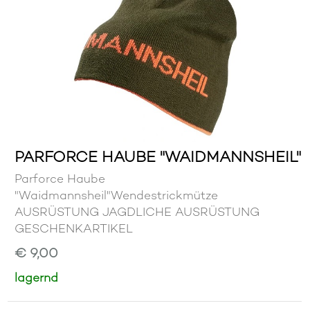
PARFORCE HAUBE "WAIDMANNSHEIL"
Parforce Haube
"Waidmannsheil"Wendestrickmütze
AUSRÜSTUNG JAGDLICHE AUSRÜSTUNG
GESCHENKARTIKEL
€ 9,00
lagernd