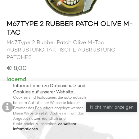
M67 TYPE 2 RUBBER PATCH OLIVE M-
TAC
M67 Type 2 Rubber Patch Olive M-Tac
AUSRÜSTUNG TAKTISCHE AUSRÜSTUNG
PATCHES
€ 8,00
lagernd
Informationen zu Datenschutz und
Cookies auf unserer Website.
Cookies sind Textdateien, die automatisch
bei dem Aufruf einer Webseite lokal im
Nicht mehr anzeigen
Browser des Besuchers abgelegt werden.
Diese Website setzt Cookies ein, um das
Angebot nutzerfreundlich und
funktionaler zu gestalten.
>> weitere
Informationen