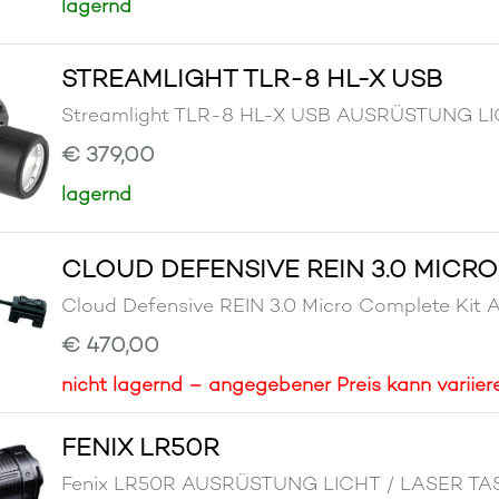
lagernd
STREAMLIGHT TLR-8 HL-X USB
Streamlight TLR-8 HL-X USB AUSRÜSTUNG 
€ 379,00
lagernd
CLOUD DEFENSIVE REIN 3.0 MICR
Cloud Defensive REIN 3.0 Micro Complete 
€ 470,00
nicht lagernd – angegebener Preis kann variier
FENIX LR50R
Fenix LR50R AUSRÜSTUNG LICHT / LASER 