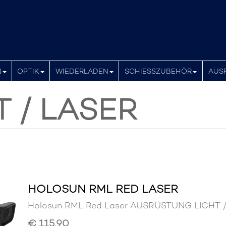
N
OPTIK
WIEDERLADEN
SCHIESSZUBEHÖR
AUS
T / LASER
HOLOSUN RML RED LASER
Holosun RML Red Laser AUSRÜSTUNG LICHT
€ 115,90