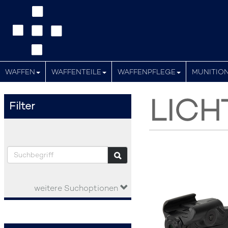
WAFFEN
WAFFENTEILE
WAFFENPFLEGE
MUNITIO
LICH
Filter
weitere Suchoptionen