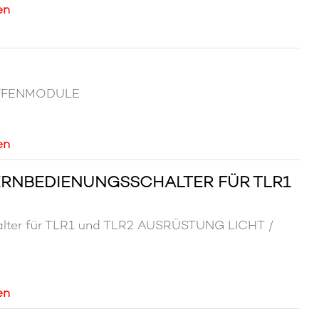
en
AFFENMODULE
en
ERNBEDIENUNGSSCHALTER FÜR TLR1
halter für TLR1 und TLR2 AUSRÜSTUNG LICHT /
en