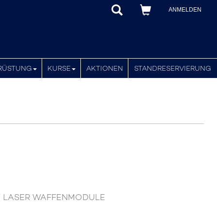
ANMELDEN
RÜSTUNG
KURSE
AKTIONEN
STANDRESERVIERUNG
 / LASER WAFFENMODULE