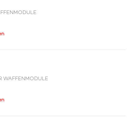
WAFFENMODULE
en
SER WAFFENMODULE
en