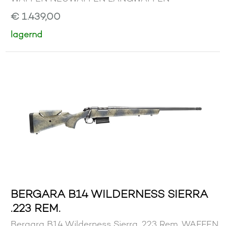
€ 1.439,00
lagernd
BERGARA B14 WILDERNESS SIERRA
.223 REM.
Bergara B14 Wilderness Sierra .223 Rem. WAFFEN