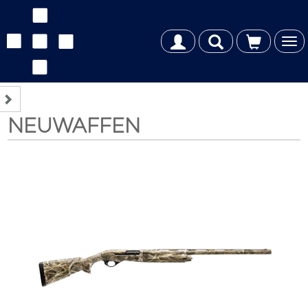
Tog
nav
NEUWAFFEN