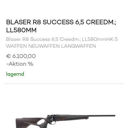
BLASER R8 SUCCESS 6,5 CREEDM.;
LL580MM
Blaser R8 Success 6,5 Creedm.; LL580mmHK 5
WAFFEN NEUWAFFEN LANGWAFFEN
€ 6.100,00
-Aktion %
lagernd