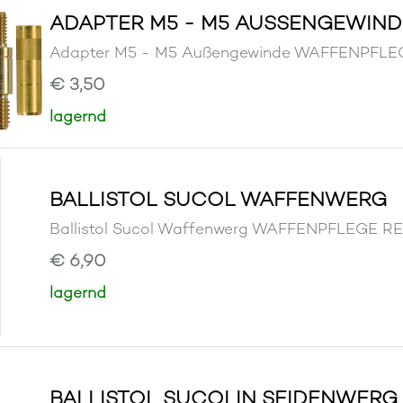
ADAPTER M5 - M5 AUSSENGEWIND
Adapter M5 - M5 Außengewinde WAFFENPFL
€ 3,50
lagernd
BALLISTOL SUCOL WAFFENWERG
Ballistol Sucol Waffenwerg WAFFENPFLEGE 
€ 6,90
lagernd
BALLISTOL SUCOLIN SEIDENWERG