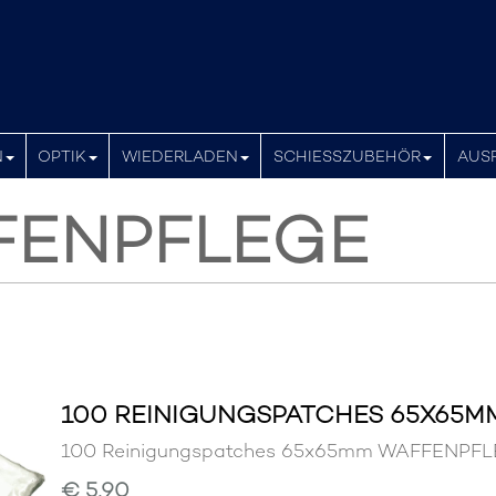
N
OPTIK
WIEDERLADEN
SCHIESSZUBEHÖR
AUS
FENPFLEGE
100 REINIGUNGSPATCHES 65X65M
100 Reinigungspatches 65x65mm WAFFENP
€ 5,90