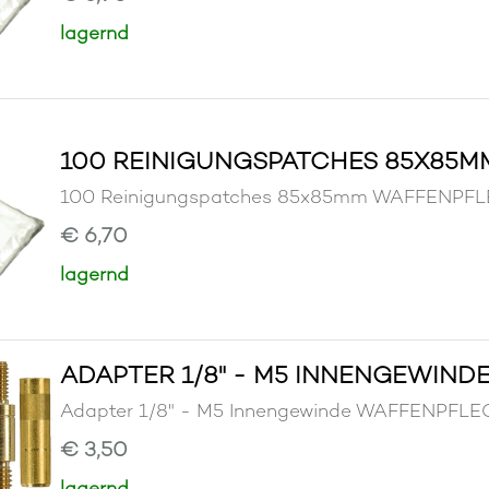
lagernd
100 REINIGUNGSPATCHES 85X85M
100 Reinigungspatches 85x85mm WAFFENP
€ 6,70
lagernd
ADAPTER 1/8" - M5 INNENGEWIND
Adapter 1/8" - M5 Innengewinde WAFFENPF
€ 3,50
lagernd