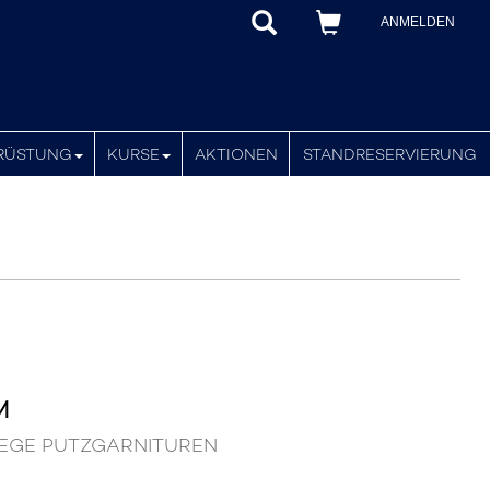
ANMELDEN
RÜSTUNG
KURSE
AKTIONEN
STANDRESERVIERUNG
M
FLEGE PUTZGARNITUREN