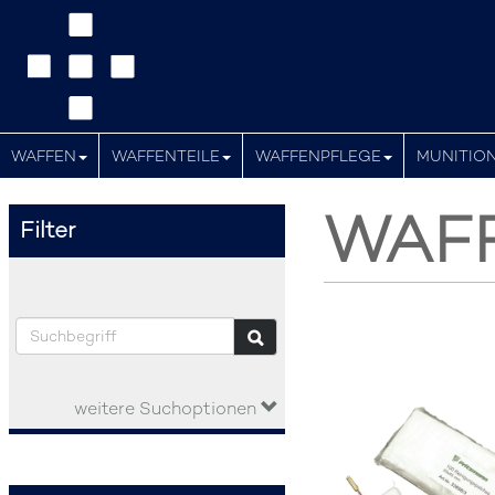
WAFFEN
WAFFENTEILE
WAFFENPFLEGE
MUNITIO
WAF
Filter
weitere Suchoptionen