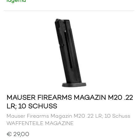
lagernd
MAUSER FIREARMS MAGAZIN M20 .22
LR; 10 SCHUSS
Mauser Firearms Magazin M20 .22 LR; 10 Schuss
WAFFENTEILE MAGAZINE
€ 29,00