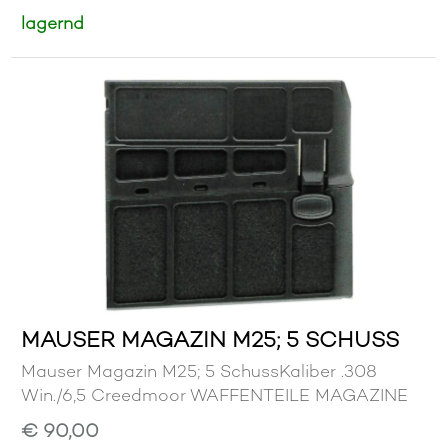
lagernd
MAUSER MAGAZIN M25; 5 SCHUSS
Mauser Magazin M25; 5 SchussKaliber .308
Win./6,5 Creedmoor WAFFENTEILE MAGAZINE
€ 90,00