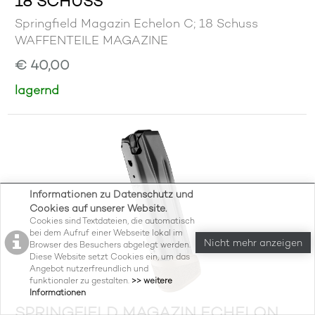
18 SCHUSS
Springfield Magazin Echelon C; 18 Schuss
WAFFENTEILE MAGAZINE
€ 40,00
lagernd
Informationen zu Datenschutz und
Cookies auf unserer Website.
Cookies sind Textdateien, die automatisch
bei dem Aufruf einer Webseite lokal im
Nicht mehr anzeigen
Browser des Besuchers abgelegt werden.
Diese Website setzt Cookies ein, um das
Angebot nutzerfreundlich und
funktionaler zu gestalten.
>> weitere
Informationen
SPRINGFIELD MAGAZIN ECHELON