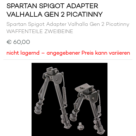
SPARTAN SPIGOT ADAPTER
VALHALLA GEN 2 PICATINNY
Spartan Spigot Adapter Valhalla Gen 2 Picatinny
WAFFENTEILE ZWEIBEINE
€ 60,00
nicht lagernd – angegebener Preis kann variieren