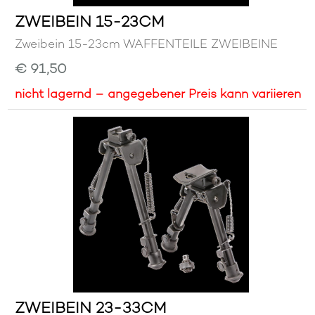
ZWEIBEIN 15-23CM
Zweibein 15-23cm WAFFENTEILE ZWEIBEINE
€ 91,50
nicht lagernd – angegebener Preis kann variieren
ZWEIBEIN 23-33CM