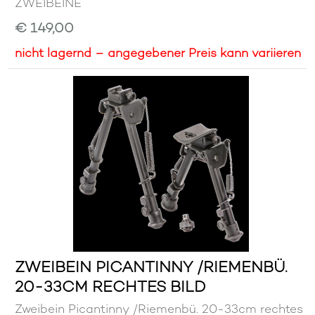
ZWEIBEINE
€ 149,00
nicht lagernd – angegebener Preis kann variieren
ZWEIBEIN PICANTINNY /RIEMENBÜ.
20-33CM RECHTES BILD
Zweibein Picantinny /Riemenbü. 20-33cm rechtes