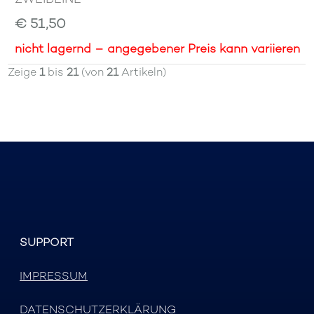
€ 51,50
nicht lagernd – angegebener Preis kann variieren
Zeige
1
bis
21
(von
21
Artikeln)
SUPPORT
IMPRESSUM
DATENSCHUTZERKLÄRUNG