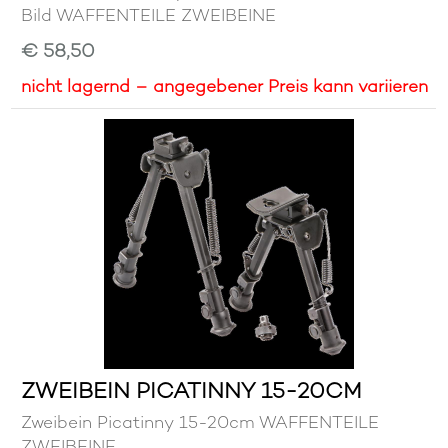
Bild WAFFENTEILE ZWEIBEINE
€ 58,50
nicht lagernd – angegebener Preis kann variieren
ZWEIBEIN PICATINNY 15-20CM
Zweibein Picatinny 15-20cm WAFFENTEILE
ZWEIBEINE