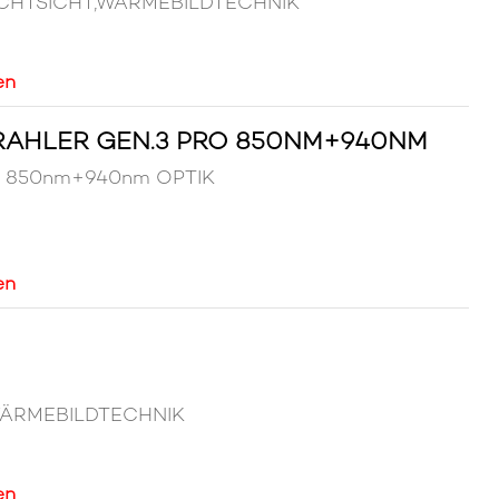
 NACHTSICHT,WÄRMEBILDTECHNIK
en
TRAHLER GEN.3 PRO 850NM+940NM
Pro 850nm+940nm OPTIK
en
,WÄRMEBILDTECHNIK
en