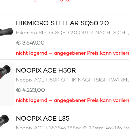
HIKMICRO STELLAR SQ50 2.0
Hikmicro Stellar SQ50 2.0 OPTIK NACHTSIC
€ 3.649,00
nicht lagernd – angegebener Preis kann variier
NOCPIX ACE H50R
Nocpix ACE H50R OPTIK NACHTSICHT,WÄRM
€ 4.223,00
nicht lagernd – angegebener Preis kann variier
NOCPIX ACE L35
Nocpix ACE L35384x288px @ 12æm, 4x-16x Ve