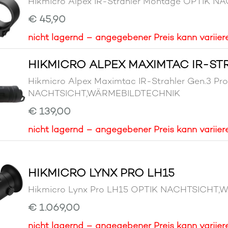
Hikmicro Alpex IR-Strahler Montage OPTIK
€ 45,90
nicht lagernd – angegebener Preis kann variier
HIKMICRO ALPEX MAXIMTAC IR-S
Hikmicro Alpex Maximtac IR-Strahler Gen.3 
NACHTSICHT,WÄRMEBILDTECHNIK
€ 139,00
nicht lagernd – angegebener Preis kann variier
HIKMICRO LYNX PRO LH15
Hikmicro Lynx Pro LH15 OPTIK NACHTSICHT
€ 1.069,00
nicht lagernd – angegebener Preis kann variier