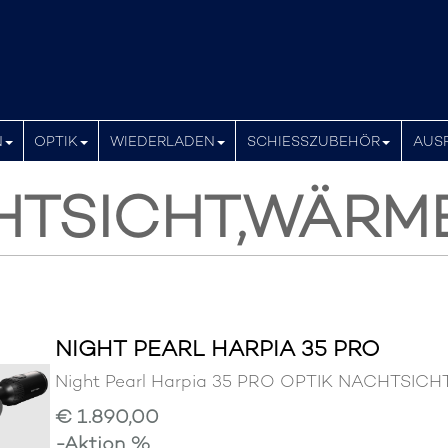
N
OPTIK
WIEDERLADEN
SCHIESSZUBEHÖR
AUS
TSICHT,WÄRM
NIGHT PEARL HARPIA 35 PRO
Night Pearl Harpia 35 PRO OPTIK NACHTSI
€ 1.890,00
-Aktion %