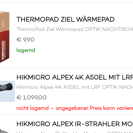
THERMOPAD ZIEL WÄRMEPAD
ThermoPad Ziel Wärmepad OPTIK NACHTSIC
€ 9,90
lagernd
HIKMICRO ALPEX 4K A50EL MIT LR
Hikmicro Alpex 4K A50EL mit LRF OPTIK N
€ 1.099,00
nicht lagernd – angegebener Preis kann variier
HIKMICRO ALPEX IR-STRAHLER M