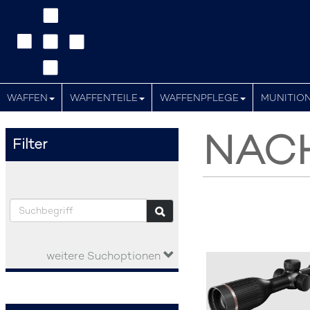
WAFFEN
WAFFENTEILE
WAFFENPFLEGE
MUNITIO
NACH
Filter
weitere Suchoptionen