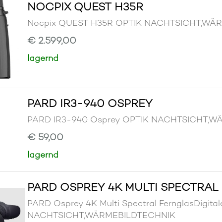
NOCPIX QUEST H35R
Nocpix QUEST H35R OPTIK NACHTSICHT,WÄ
€ 2.599,00
lagernd
PARD IR3-940 OSPREY
PARD IR3-940 Osprey OPTIK NACHTSICHT,
€ 59,00
lagernd
PARD OSPREY 4K MULTI SPECTRAL
PARD Osprey 4K Multi Spectral FernglasDigita
NACHTSICHT,WÄRMEBILDTECHNIK