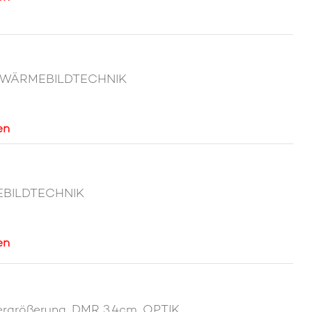
HT,WÄRMEBILDTECHNIK
en
EBILDTECHNIK
en
rgrößerung, DMR 3.4cm, OPTIK