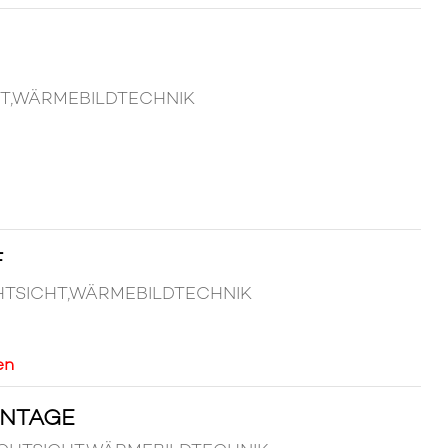
HT,WÄRMEBILDTECHNIK
F
ACHTSICHT,WÄRMEBILDTECHNIK
en
ONTAGE