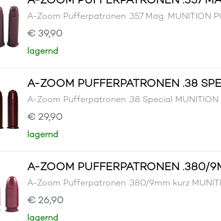
A-Zoom Pufferpatronen .357 Mag. MUNITION
€ 39,90
lagernd
A-ZOOM PUFFERPATRONEN .38 SPE
A-Zoom Pufferpatronen .38 Special MUNITI
€ 29,90
lagernd
A-ZOOM PUFFERPATRONEN .380/9
A-Zoom Pufferpatronen .380/9mm kurz MUN
€ 26,90
lagernd