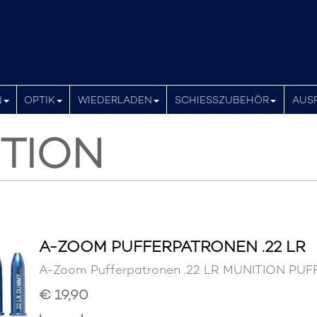
N
OPTIK
WIEDERLADEN
SCHIESSZUBEHÖR
AUS
TION
A-ZOOM PUFFERPATRONEN .22 LR
A-Zoom Pufferpatronen .22 LR MUNITION P
€ 19,90