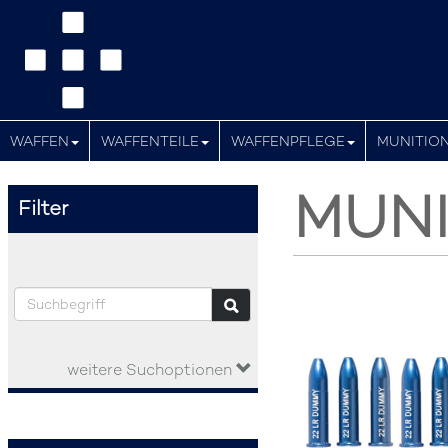
WAFFEN
WAFFENTEILE
WAFFENPFLEGE
MUNITIO
MUNI
Filter
weitere Suchoptionen