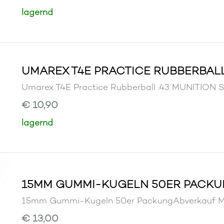
lagernd
UMAREX T4E PRACTICE RUBBERBALL
Umarex T4E Practice Rubberball .43 MUNITIO
€ 10,90
lagernd
15MM GUMMI-KUGELN 50ER PACK
15mm Gummi-Kugeln 50er PackungAbverkauf
€ 13,00