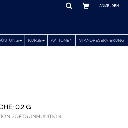
ANMELDEN
RÜSTUNG
KURSE
AKTIONEN
STANDRESERVIERUNG
HE; 0,2 G
MUNITION SOFTGUNMUNITION