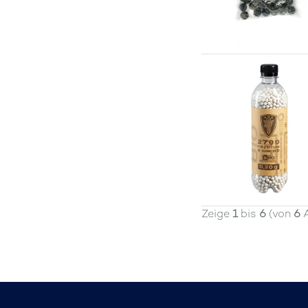
Zeige
1
bis
6
(von
6
A