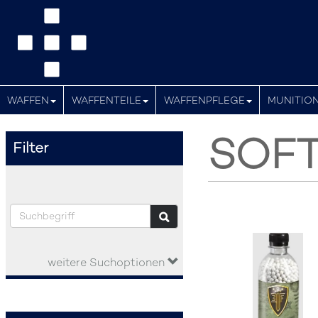
WAFFEN
WAFFENTEILE
WAFFENPFLEGE
MUNITIO
SOF
Filter
weitere Suchoptionen