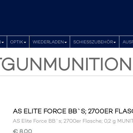
N
OPTIK
WIEDERLADEN
SCHIESSZUBEHÖR
AUS
TGUNMUNITION
AS ELITE FORCE BB`S; 2700ER FLASC
AS Elite Force BB`s; 2700er Flasche; 0,2 g 
€ 8,00