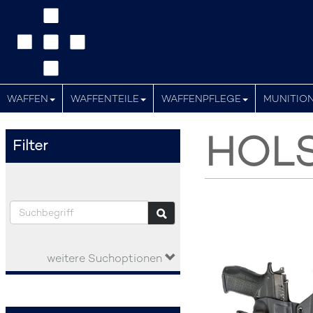
WAFFEN
WAFFENTEILE
WAFFENPFLEGE
MUNITIO
HOL
Filter
weitere Suchoptionen