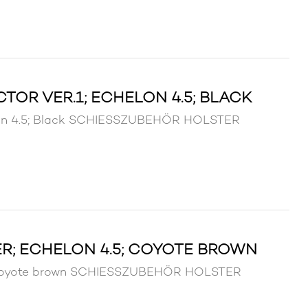
TOR VER.1; ECHELON 4.5; BLACK
helon 4.5; Black SCHIESSZUBEHÖR HOLSTER
R; ECHELON 4.5; COYOTE BROWN
5; Coyote brown SCHIESSZUBEHÖR HOLSTER