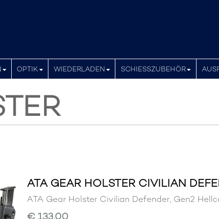
N
OPTIK
WIEDERLADEN
SCHIESSZUBEHÖR
AUS
STER
ATA GEAR HOLSTER CIVILIAN DEF
ATA Gear Holster Civilian Defender, Gen2 H
€ 133,00