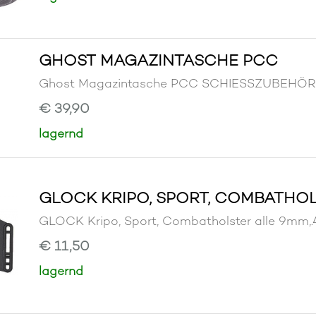
GHOST MAGAZINTASCHE PCC
Ghost Magazintasche PCC SCHIESSZUBEHÖ
€ 39,90
lagernd
GLOCK KRIPO, SPORT, COMBATHOLS
GLOCK Kripo, Sport, Combatholster alle 9m
€ 11,50
lagernd