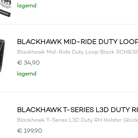
lagernd
BLACKHAWK MID-RIDE DUTY LOO
Blackhawk Mid-Ride Duty Loop Black SCHI
€ 34,90
lagernd
BLACKHAWK T-SERIES L3D DUTY RH
Blackhawk T-Series L3D Duty RH Holster Gl
€ 199,90