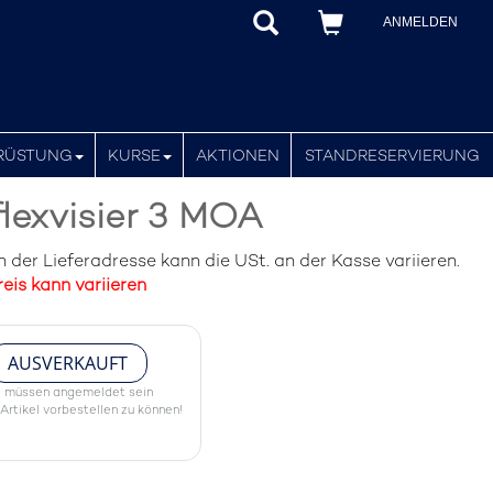
ANMELDEN
RÜSTUNG
KURSE
AKTIONEN
STANDRESERVIERUNG
lexvisier 3 MOA
der Lieferadresse kann die USt. an der Kasse variieren.
eis kann variieren
AUSVERKAUFT
e müssen angemeldet sein
Artikel vorbestellen zu können!