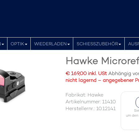
N
OPTIK
WIEDERLADEN
SCHIESSZUBEHÖR
AUS
Hawke Microref
€ 169,00 inkl. USt
Abhängig von 
nicht lagernd – angegebener Pr
Fabrikat: Hawke
Artikelnummer: 11410
Herstellernr.: 10.12141
Si
um den 