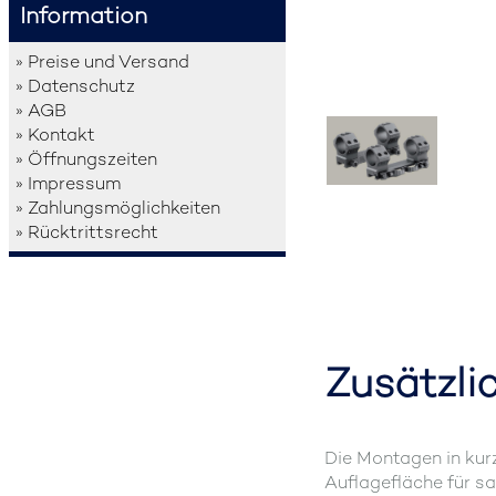
Information
» Preise und Versand
» Datenschutz
» AGB
» Kontakt
» Öffnungszeiten
» Impressum
» Zahlungsmöglichkeiten
» Rücktrittsrecht
Zusätzli
Die Montagen in kur
Auflagefläche für sa