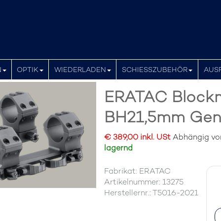
N
OPTIK
WIEDERLADEN
SCHIESSZUBEHÖR
AUS
ERATAC Block
BH21,5mm Gen 2
€ 389,00 inkl. USt
Abhängig von 
lagernd
Fabrikat: ERATAC
Artikelnummer: 13275
Herstellernr.: T5016-2021