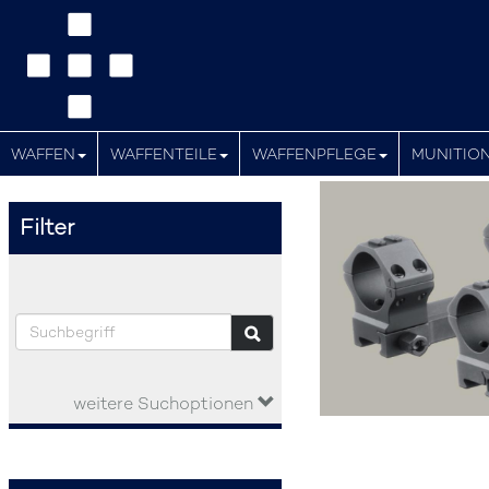
WAFFEN
WAFFENTEILE
WAFFENPFLEGE
MUNITIO
Filter
weitere Suchoptionen