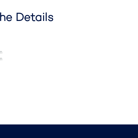
he Details
m
m