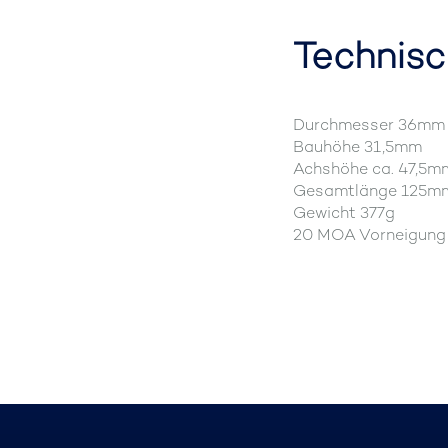
Technisc
Durchmesser 36mm
Bauhöhe 31,5mm
Achshöhe ca. 47,5m
Gesamtlänge 125m
Gewicht 377g
20 MOA Vorneigung