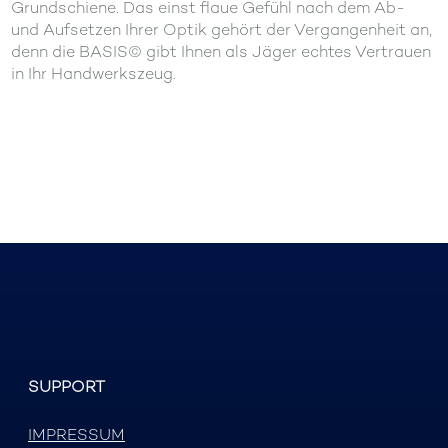
Grundschiene. Das einst flaue Gefühl nach dem Ab-
und Aufsetzen Ihrer Optik gehört der Vergangenheit an,
denn die BASIS© gibt Ihnen als Jäger echtes Vertrauen
in Ihr Handwerkszeug.
SUPPORT
IMPRESSUM