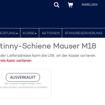
ANMELDEN
RÜSTUNG
KURSE
AKTIONEN
STANDRESERVIERUNG
atinny-Schiene Mauser M18
er Lieferadresse kann die USt. an der Kasse variieren.
eis kann variieren
AUSVERKAUFT
Sie müssen angemeldet sein
m den Artikel vorbestellen zu können!