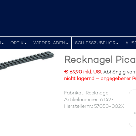
N
OPTIK
WIEDERLADEN
SCHIESSZUBEHÖR
AUS
Recknagel Pic
€ 69,90 inkl. USt
Abhängig von d
nicht lagernd – angegebener Pr
Fabrikat: Recknagel
Artikelnummer: 61427
Herstellernr.: 57050-002X
u