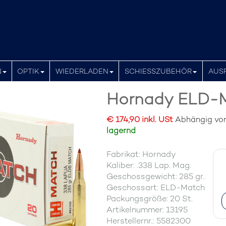
N
OPTIK
WIEDERLADEN
SCHIESSZUBEHÖR
AUS
Hornady ELD-Ma
€ 174,90 inkl. USt
Abhängig von 
lagernd
Fabrikat: Hornady
Kaliber: .338 Lap. Mag.
Geschossgewicht: 285 gr.
Geschossart: ELD-Match
Packungsgröße: 20 St.
Artikelnummer: 13195
Herstellernr.: 5582300