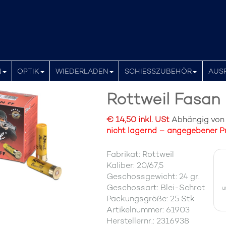
N
OPTIK
WIEDERLADEN
SCHIESSZUBEHÖR
AUS
Rottweil Fasan 
€ 14,50 inkl. USt
Abhängig von d
nicht lagernd – angegebener Pr
Fabrikat: Rottweil
Kaliber: 20/67,5
Geschossgewicht: 24 gr.
Geschossart: Blei-Schrot
u
Packungsgröße: 25 Stk
Artikelnummer: 61903
Herstellernr.: 2316938