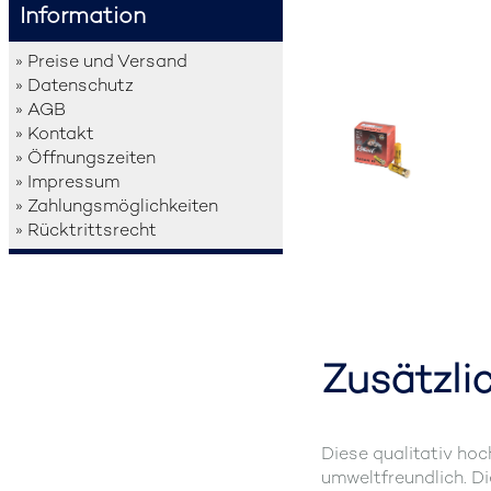
Information
» Preise und Versand
» Datenschutz
» AGB
» Kontakt
» Öffnungszeiten
» Impressum
» Zahlungsmöglichkeiten
» Rücktrittsrecht
Zusätzli
Diese qualitativ ho
umweltfreundlich. D