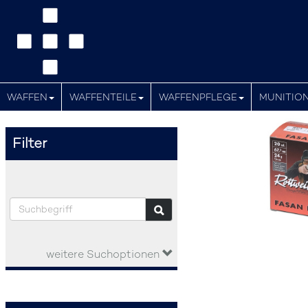
WAFFEN
WAFFENTEILE
WAFFENPFLEGE
MUNITIO
Filter
weitere Suchoptionen