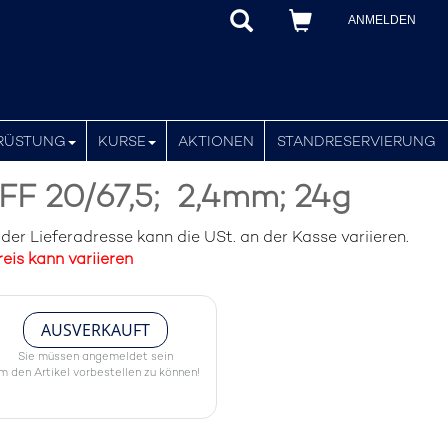
ANMELDEN
RÜSTUNG
KURSE
AKTIONEN
STANDRESERVIERUNG
FF 20/67,5;  2,4mm; 24g
er Lieferadresse kann die USt. an der Kasse variieren.
eis kann variieren
AUSVERKAUFT
Sie müssen angemeldet sein
m den Artikel vorbestellen zu können!