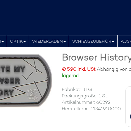
N
OPTIK
WIEDERLADEN
SCHIESSZUBEHÖR
AUS
Browser Histor
€ 5,90 inkl. USt
Abhängig von de
lagernd
Fabrikat: JTG
Packungsgröße: 1 St.
Artikelnummer: 60292
Herstellernr.: 11341910000