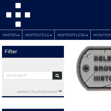
WAFFEN
WAFFENTEILE
WAFFENPFLEGE
MUNITIO
Filter
weitere Suchoptionen