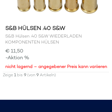
S&B HÜLSEN .40 S&W
S&B Hülsen .40 S&W WIEDERLADEN
KOMPONENTEN HÜLSEN
€ 11,50
-Aktion %
nicht lagernd – angegebener Preis kann variieren
Zeige
1
bis
9
(von
9
Artikeln)