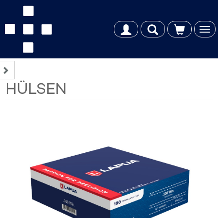
Tog
nav
HÜLSEN