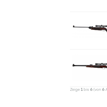
Zeige
1
bis
6
(von
6
A