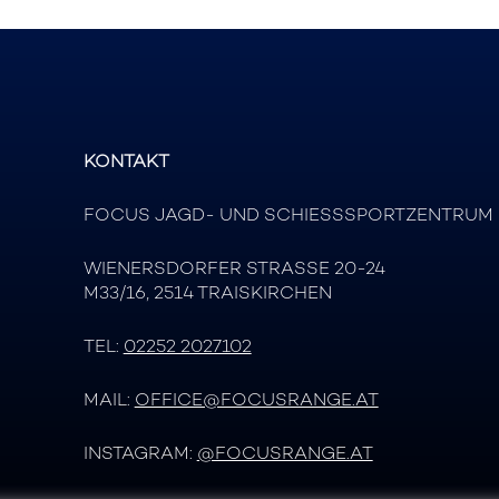
KONTAKT
FOCUS JAGD- UND SCHIESSSPORTZENTRUM
WIENERSDORFER STRASSE 20-24
M33/16, 2514 TRAISKIRCHEN
TEL:
02252 2027102
MAIL:
OFFICE@FOCUSRANGE.AT
INSTAGRAM:
@FOCUSRANGE.AT