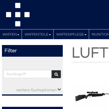
WAFFEN
WAFFENTEILE
WAFFENPFLEGE
MUNITIO
LUF
Filter
weitere Suchoptionen