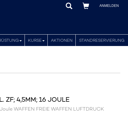
ANMELDEN
RÜSTUNG
KURSE
AKTIONEN
STANDRESERVIERUNG
 ZF; 4,5MM; 16 JOULE
 16 Joule WAFFEN FREIE WAFFEN LUFTDRUCK