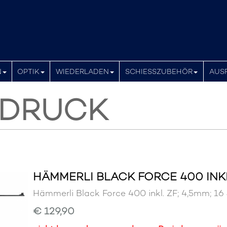
N
OPTIK
WIEDERLADEN
SCHIESSZUBEHÖR
AUS
TDRUCK
HÄMMERLI BLACK FORCE 400 INKL.
Hämmerli Black Force 400 inkl. ZF; 4,5mm;
€ 129,90