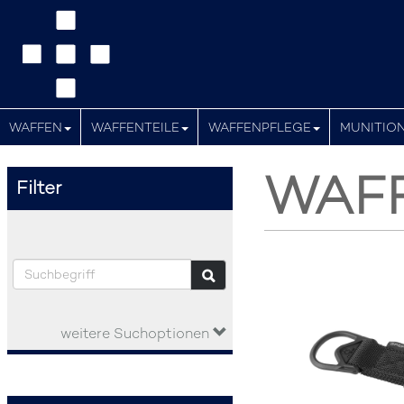
WAFFEN
WAFFENTEILE
WAFFENPFLEGE
MUNITIO
WAFF
Filter
weitere Suchoptionen