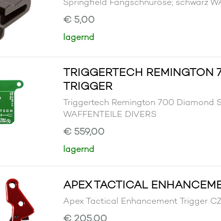
Springfield Fangschnuröse; schwarz
€ 5,00
lagernd
TRIGGERTECH REMINGTON 7
TRIGGER
Triggertech Remington 700 Diamond S
WAFFENTEILE DIVERS
€ 559,00
lagernd
APEX TACTICAL ENHANCEME
Apex Tactical Enhancement Trigger
€ 205,00