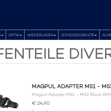
N
OPTIK
WIEDERLADEN
SCHIESSZUBEHÖR
AUS
ENTEILE DIVE
MAGPUL ADAPTER MS1 - MS
Magpul Adapter MS1 - MS3 Black W
€ 24,90