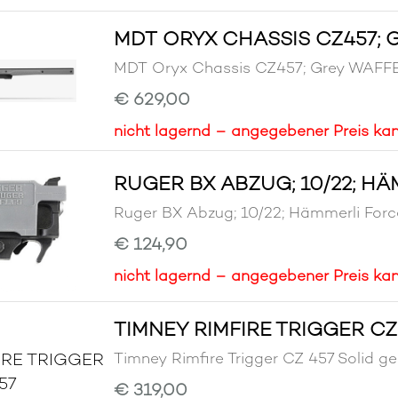
MDT ORYX CHASSIS CZ457; 
MDT Oryx Chassis CZ457; Grey WAF
€ 629,00
nicht lagernd – angegebener Preis kan
RUGER BX ABZUG; 10/22; HÄ
Ruger BX Abzug; 10/22; Hämmerli F
€ 124,90
nicht lagernd – angegebener Preis kan
TIMNEY RIMFIRE TRIGGER CZ
Timney Rimfire Trigger CZ 457 Soli
€ 319,00