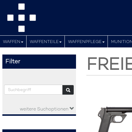
WAFFEN
WAFFENTEILE
WAFFENPFLEGE
MUNITIO
FREI
Filter
weitere Suchoptionen