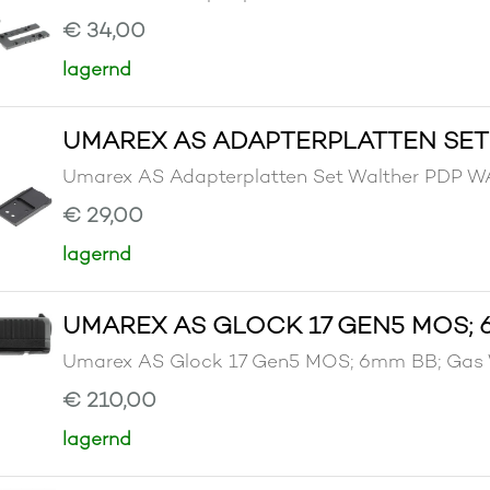
€ 34,00
lagernd
UMAREX AS ADAPTERPLATTEN SET
Umarex AS Adapterplatten Set Walther PD
€ 29,00
lagernd
UMAREX AS GLOCK 17 GEN5 MOS; 
Umarex AS Glock 17 Gen5 MOS; 6mm BB; G
€ 210,00
lagernd