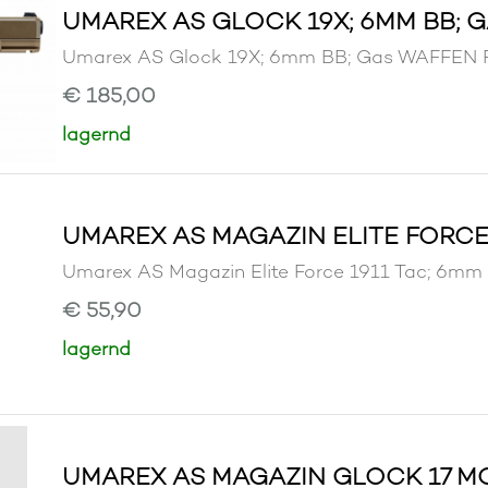
UMAREX AS GLOCK 19X; 6MM BB; 
Umarex AS Glock 19X; 6mm BB; Gas WAFFE
€ 185,00
lagernd
UMAREX AS MAGAZIN ELITE FORCE 
Umarex AS Magazin Elite Force 1911 Tac; 
€ 55,90
lagernd
UMAREX AS MAGAZIN GLOCK 17 MO