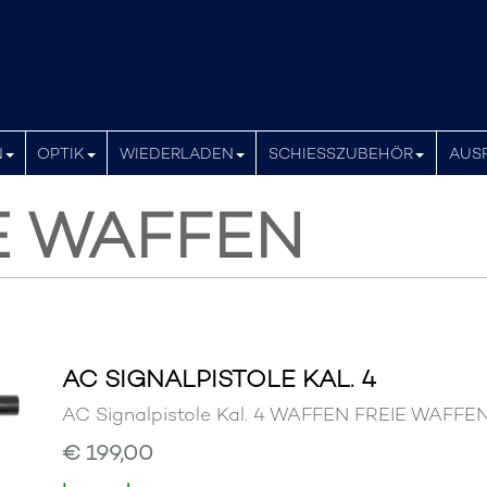
N
OPTIK
WIEDERLADEN
SCHIESSZUBEHÖR
AUS
E WAFFEN
AC SIGNALPISTOLE KAL. 4
AC Signalpistole Kal. 4 WAFFEN FREIE WAFFE
€ 199,00