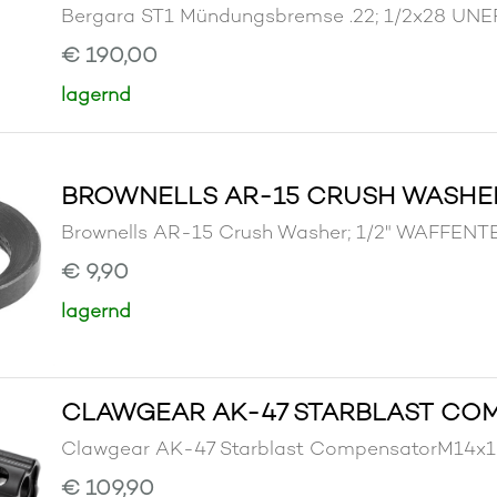
Bergara ST1 Mündungsbremse .22; 1/2x28
€ 190,00
lagernd
BROWNELLS AR-15 CRUSH WASHER;
Brownells AR-15 Crush Washer; 1/2" WAFF
€ 9,90
lagernd
CLAWGEAR AK-47 STARBLAST CO
Clawgear AK-47 Starblast CompensatorM1
€ 109,90