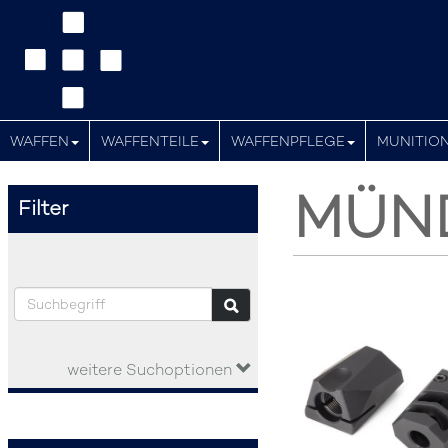
WAFFEN
WAFFENTEILE
WAFFENPFLEGE
MUNITIO
MÜN
Filter
weitere Suchoptionen