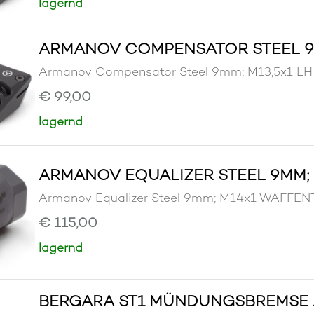
lagernd
ARMANOV COMPENSATOR STEEL 9M
Armanov Compensator Steel 9mm; M13,5x1
€ 99,00
lagernd
ARMANOV EQUALIZER STEEL 9MM;
Armanov Equalizer Steel 9mm; M14x1 WAF
€ 115,00
lagernd
BERGARA ST1 MÜNDUNGSBREMSE .2