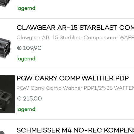
lagernd
CLAWGEAR AR-15 STARBLAST CO
Clawgear AR-15 Starblast Compensator W
€ 109,90
lagernd
PGW CARRY COMP WALTHER PDP
PGW Carry Comp Walther PDP1/2"x28 WAF
€ 215,00
lagernd
SCHMEISSER M4 NO-REC KOMPENSA