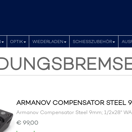
N
OPTIK
WIEDERLADEN
SCHIESSZUBEHÖR
AUS
DUNGSBREMS
ARMANOV COMPENSATOR STEEL 9M
Armanov Compensator Steel 9mm; 1/2x28"
€ 99,00