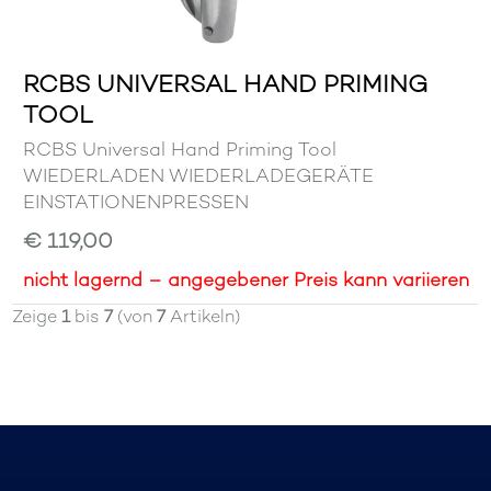
RCBS UNIVERSAL HAND PRIMING
TOOL
RCBS Universal Hand Priming Tool
WIEDERLADEN WIEDERLADEGERÄTE
EINSTATIONENPRESSEN
€ 119,00
nicht lagernd – angegebener Preis kann variieren
Zeige
1
bis
7
(von
7
Artikeln)