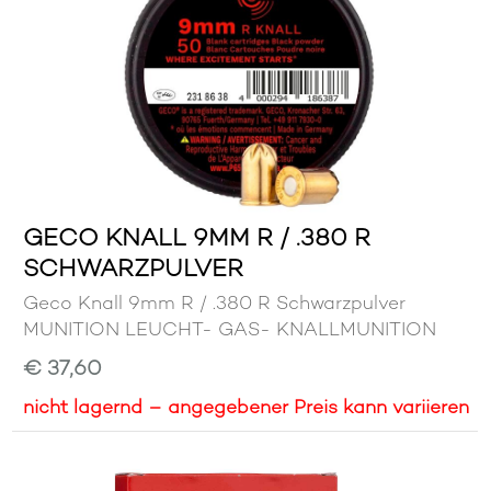
GECO KNALL 9MM R / .380 R
SCHWARZPULVER
Geco Knall 9mm R / .380 R Schwarzpulver
MUNITION LEUCHT- GAS- KNALLMUNITION
€ 37,60
nicht lagernd – angegebener Preis kann variieren