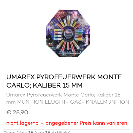
UMAREX PYROFEUERWERK MONTE
CARLO; KALIBER 15 MM
Umarex Pyrofeuerwerk Monte Carlo; Kaliber 15
mm MUNITION LEUCHT- GAS- KNALLMUNITION
€ 28,90
nicht lagernd – angegebener Preis kann variieren
Zeige
1
bis
15
(von
15
Artikeln)