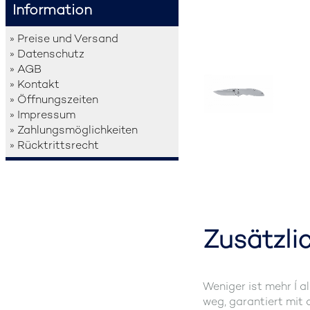
Information
» Preise und Versand
» Datenschutz
» AGB
» Kontakt
» Öffnungszeiten
» Impressum
» Zahlungsmöglichkeiten
» Rücktrittsrecht
Zusätzli
Weniger ist mehr Í a
weg, garantiert mit 