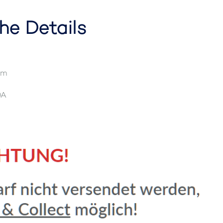
he Details
mm
0A