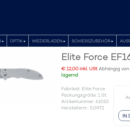
N
OPTIK
WIEDERLADEN
SCHIESSZUBEHÖR
AUS
Elite Force EF1
€ 12,00 inkl. USt
Abhängig von d
lagernd
Fabrikat: Elite Force
Packungsgröße: 1 St.
A
Artikelnummer: 61010
Herstellernr.: 5.0972