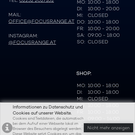
TEL:
02252 2027102
MO:
10:00 - 18:00
DI:
10:00 - 20:00
MAIL:
MI:
CLOSED
OFFICE@FOCUSRANGE.AT
DO:
10:00 - 18:00
FR:
10:00 - 20:00
SA:
09:00 - 18:00
INSTAGRAM:
SO:
CLOSED
@FOCUSRANGE.AT
SHOP:
MO:
10:00 - 18:00
DI:
10:00 - 18:00
MI:
CLOSED
DO:
10:00 - 18:00
Informationen zu Datenschutz und
FR:
10:00 - 18:00
Cookies auf unserer Website.
SA:
09:00 - 14:00
Cookies sind Textdateien, die automatisch
bei dem Aufruf einer Webseite lokal im
SO:
CLOSED
Nicht mehr anzeigen
Browser des Besuchers abgelegt werden.
Diese Website setzt Cookies ein, um das