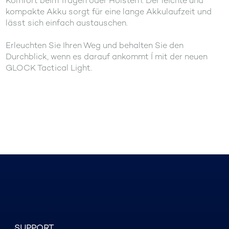
Komfort beim Tragen oder Holstern. Der leichte und
kompakte Akku sorgt für eine lange Akkulaufzeit und
lässt sich einfach austauschen.
Erleuchten Sie Ihren Weg und behalten Sie den
Durchblick, wenn es darauf ankommt Í mit der neuen
GLOCK Tactical Light.
SUPPORT