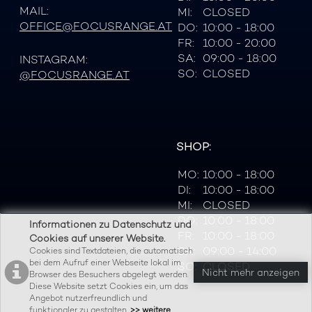
MAIL:
MI:
CLOSED
OFFICE@FOCUSRANGE.AT
DO:
10:00 - 18:00
FR:
10:00 - 20:00
SA:
09:00 - 18:00
INSTAGRAM:
SO:
CLOSED
@FOCUSRANGE.AT
SHOP:
MO:
10:00 - 18:00
DI:
10:00 - 18:00
MI:
CLOSED
DO:
10:00 - 18:00
Informationen zu Datenschutz und
FR:
10:00 - 18:00
Cookies auf unserer Website.
SA:
09:00 - 14:00
Cookies sind Textdateien, die automatisch
bei dem Aufruf einer Webseite lokal im
SO:
CLOSED
Nicht mehr anzeigen
Browser des Besuchers abgelegt werden.
Diese Website setzt Cookies ein, um das
Angebot nutzerfreundlich und
funktionaler zu gestalten.
>> weitere