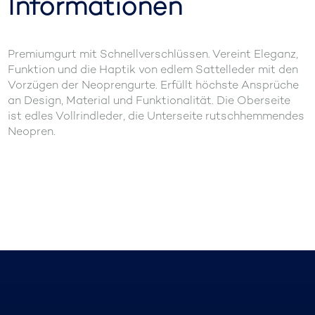
Informationen
Premiumgurt mit Schnellverschlüssen. Vereint Eleganz,
Funktion und die Haptik von edlem Sattelleder mit den
Vorzügen der Neoprengurte. Erfüllt höchste Ansprüche
an Design, Material und Funktionalität. Die Oberseite
ist edles Vollrindleder, die Unterseite rutschhemmendes
Neopren.