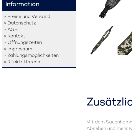
Information
» Preise und Versand
» Datenschutz
» AGB
» Kontakt
» Öffnungszeiten
» Impressum
» Zahlungsmöglichkeiten
» Rücktrittsrecht
Zusätzli
Mit dem Sauenhammer 
Absehen und mehr Ko