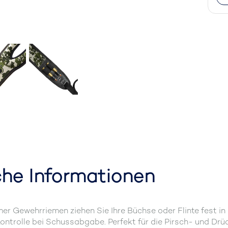
che Informationen
Gewehrriemen ziehen Sie Ihre Büchse oder Flinte fest in di
ntrolle bei Schussabgabe. Perfekt für die Pirsch- und Drüc