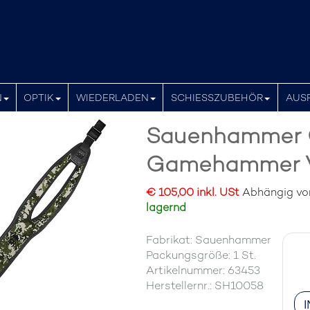
N
OPTIK
WIEDERLADEN
SCHIESSZUBEHÖR
AUS
Sauenhammer 
Gamehammer V
€ 105,00 inkl. USt
Abhängig von 
lagernd
Fabrikat: Sauenhammer
Packungsgröße: 1 St.
Artikelnummer: 63453
Herstellernr.: SH10058