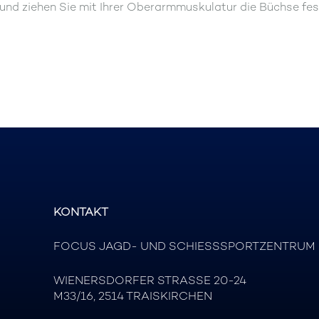
nd ziehen Sie mit Ihrer Oberarmmuskulatur die Büchse fest 
KONTAKT
FOCUS JAGD- UND SCHIESSSPORTZENTRUM
WIENERSDORFER STRASSE 20-24
M33/16, 2514 TRAISKIRCHEN