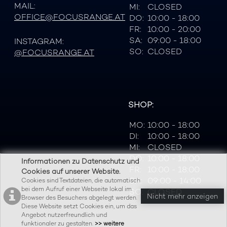
MAIL:
MI:
CLOSED
OFFICE@FOCUSRANGE.AT
DO:
10:00 - 18:00
FR:
10:00 - 20:00
SA:
09:00 - 18:00
INSTAGRAM:
SO:
CLOSED
@FOCUSRANGE.AT
SHOP:
MO:
10:00 - 18:00
DI:
10:00 - 18:00
MI:
CLOSED
DO:
10:00 - 18:00
Informationen zu Datenschutz und
FR:
10:00 - 18:00
Cookies auf unserer Website.
SA:
09:00 - 14:00
Cookies sind Textdateien, die automatisch
bei dem Aufruf einer Webseite lokal im
SO:
CLOSED
Nicht mehr anzeigen
Browser des Besuchers abgelegt werden.
Diese Website setzt Cookies ein, um das
Angebot nutzerfreundlich und
funktionaler zu gestalten.
>> weitere