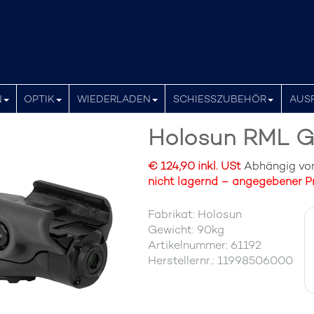
N
OPTIK
WIEDERLADEN
SCHIESSZUBEHÖR
AUS
Holosun RML G
€ 124,90 inkl. USt
Abhängig von 
nicht lagernd – angegebener Pr
Fabrikat: Holosun
Gewicht: 90kg
Artikelnummer: 61192
Herstellernr.: 11998506000