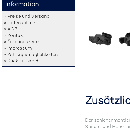
Information
» Preise und Versand
» Datenschutz
» AGB
» Kontakt
» Öffnungszeiten
» Impressum
» Zahlungsmöglichkeiten
» Rücktrittsrecht
Zusätzli
Der schienenmontier
Seiten- und Höhenei