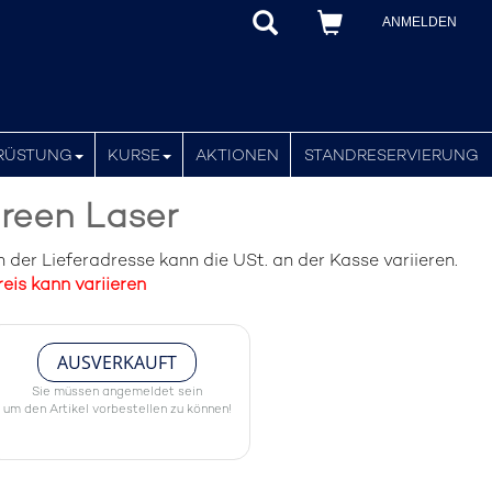
ANMELDEN
RÜSTUNG
KURSE
AKTIONEN
STANDRESERVIERUNG
reen Laser
der Lieferadresse kann die USt. an der Kasse variieren.
eis kann variieren
AUSVERKAUFT
Sie müssen angemeldet sein
um den Artikel vorbestellen zu können!