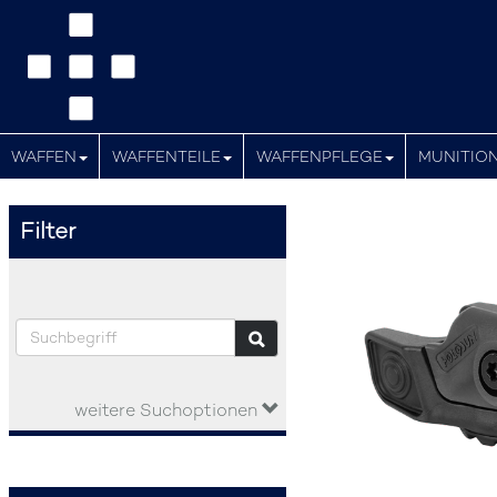
WAFFEN
WAFFENTEILE
WAFFENPFLEGE
MUNITIO
Filter
weitere Suchoptionen