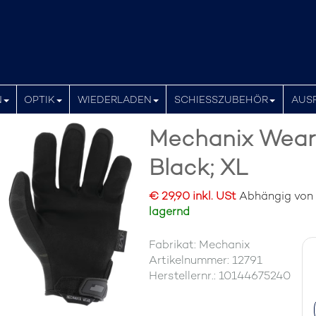
N
OPTIK
WIEDERLADEN
SCHIESSZUBEHÖR
AUS
Mechanix Wear 
Black; XL
€ 29,90 inkl. USt
Abhängig von d
lagernd
Fabrikat: Mechanix
Artikelnummer: 12791
Herstellernr.: 10144675240