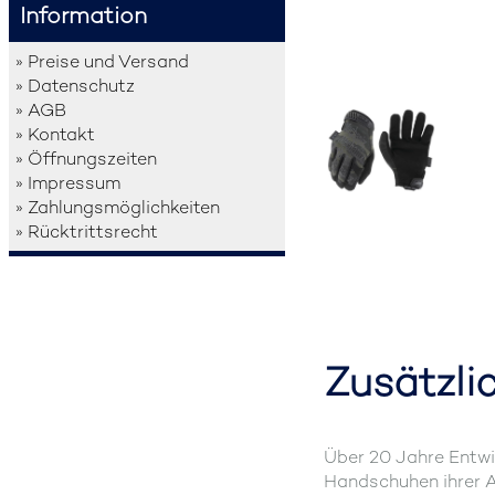
Information
» Preise und Versand
» Datenschutz
» AGB
» Kontakt
» Öffnungszeiten
» Impressum
» Zahlungsmöglichkeiten
» Rücktrittsrecht
Zusätzli
Über 20 Jahre Entwi
Handschuhen ihrer Ar