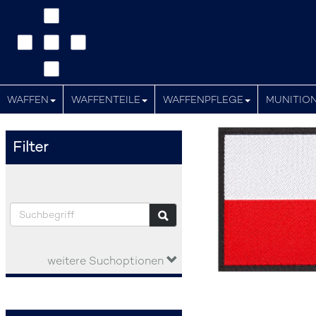
WAFFEN
WAFFENTEILE
WAFFENPFLEGE
MUNITIO
Filter
weitere Suchoptionen