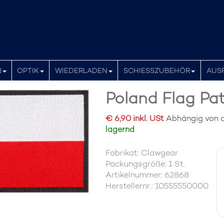
N
OPTIK
WIEDERLADEN
SCHIESSZUBEHÖR
AUS
Poland Flag Pa
€ 6,90 inkl. USt
Abhängig von de
lagernd
Fabrikat: Clawgear
Packungsgröße: 1 St.
Artikelnummer: 62868
Herstellernr.: 10555550000