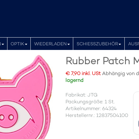
N
OPTIK
WIEDERLADEN
SCHIESSZUBEHÖR
AUS
Rubber Patch M
€ 7,90 inkl. USt
Abhängig von der
lagernd
Fabrikat: JTG
Packungsgröße: 1 St.
Artikelnummer: 64324
Herstellernr.: 12837504100