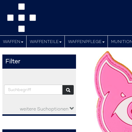
WAFFEN
WAFFENTEILE
WAFFENPFLEGE
MUNITIO
Filter
weitere Suchoptionen