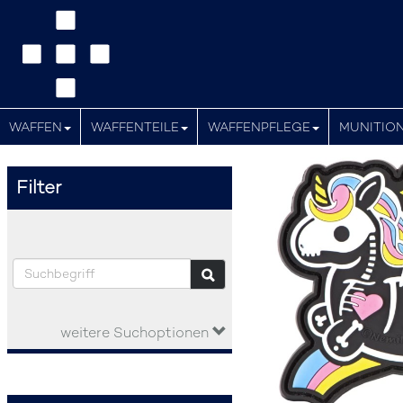
WAFFEN
WAFFENTEILE
WAFFENPFLEGE
MUNITIO
Filter
weitere Suchoptionen