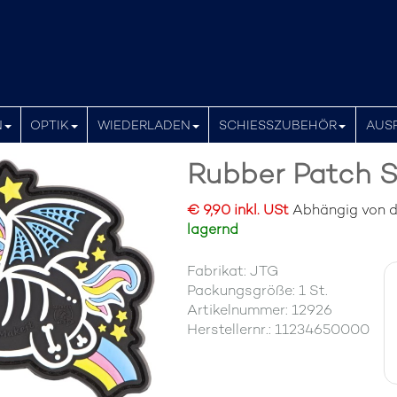
N
OPTIK
WIEDERLADEN
SCHIESSZUBEHÖR
AUS
Rubber Patch S
€ 9,90 inkl. USt
Abhängig von de
lagernd
Fabrikat: JTG
Packungsgröße: 1 St.
Artikelnummer: 12926
Herstellernr.: 11234650000