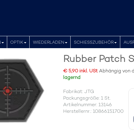
N
OPTIK
WIEDERLADEN
SCHIESSZUBEHÖR
AUS
Rubber Patch S
€ 5,90 inkl. USt
Abhängig von de
lagernd
Fabrikat: JTG
Packungsgröße: 1 St.
Artikelnummer: 13146
Herstellernr.: 10866151700