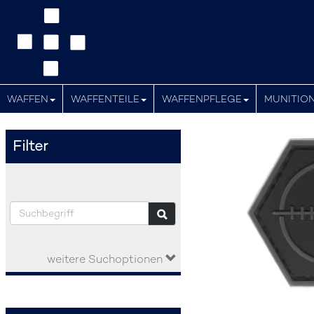
WAFFEN
WAFFENTEILE
WAFFENPFLEGE
MUNITIO
Filter
weitere Suchoptionen