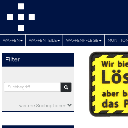
WAFFEN
WAFFENTEILE
WAFFENPFLEGE
MUNITIO
Filter
weitere Suchoptionen