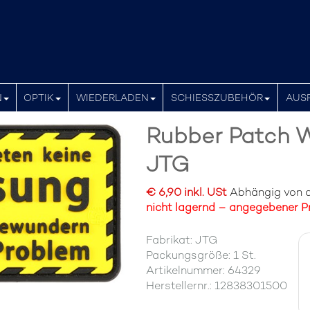
N
OPTIK
WIEDERLADEN
SCHIESSZUBEHÖR
AUS
Rubber Patch W
JTG
€ 6,90 inkl. USt
Abhängig von de
nicht lagernd – angegebener Pr
Fabrikat: JTG
Packungsgröße: 1 St.
Artikelnummer: 64329
Herstellernr.: 12838301500