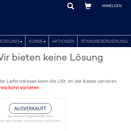
ANMELDEN
RÜSTUNG
KURSE
AKTIONEN
STANDRESERVIERUNG
ir bieten keine Lösung
r Lieferadresse kann die USt. an der Kasse variieren.
eis kann variieren
AUSVERKAUFT
Sie müssen angemeldet sein
um den Artikel vorbestellen zu können!