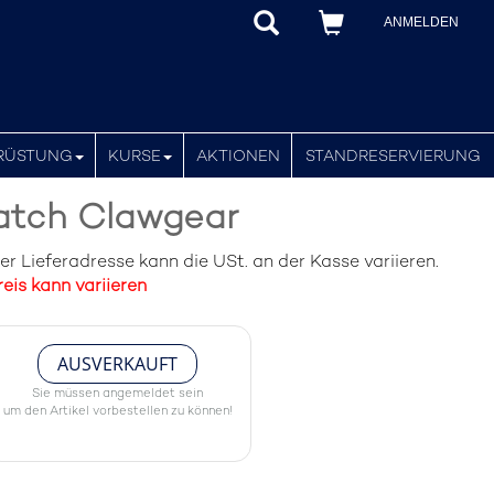
ANMELDEN
RÜSTUNG
KURSE
AKTIONEN
STANDRESERVIERUNG
atch Clawgear
 Lieferadresse kann die USt. an der Kasse variieren.
eis kann variieren
AUSVERKAUFT
Sie müssen angemeldet sein
um den Artikel vorbestellen zu können!