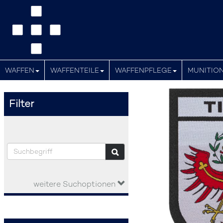
WAFFEN
WAFFENTEILE
WAFFENPFLEGE
MUNITIO
Filter
weitere Suchoptionen