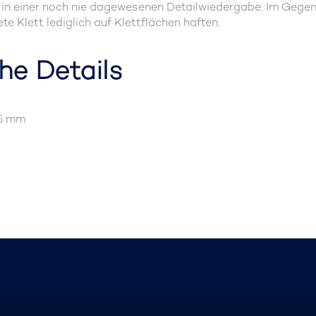
in einer noch nie dagewesenen Detailwiedergabe. Im Gegensa
te Klett lediglich auf Klettflächen haften.
he Details
65 mm