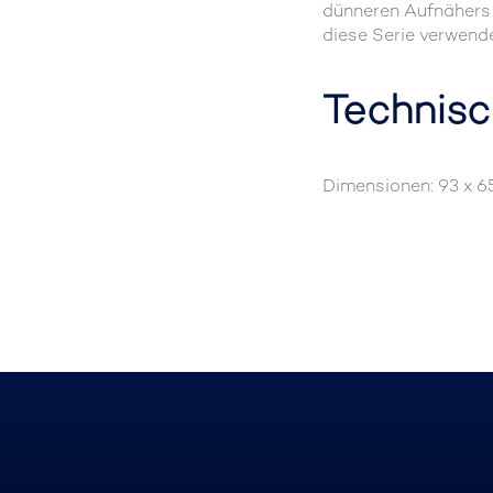
dünneren Aufnähers 
diese Serie verwende
Technisc
Dimensionen: 93 x 