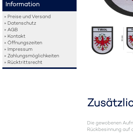
Information
» Preise und Versand
» Datenschutz
» AGB
» Kontakt
» Öffnungszeiten
» Impressum
» Zahlungsmöglichkeiten
» Rücktrittsrecht
Zusätzli
Die gewobenen Aufnä
Rückbesinnung auf a