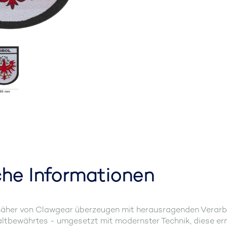
che Informationen
her von Clawgear überzeugen mit herausragenden Verarbeitu
ltbewährtes - umgesetzt mit modernster Technik, diese ermö