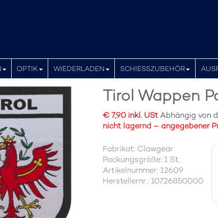
N
OPTIK
WIEDERLADEN
SCHIESSZUBEHÖR
AUS
Tirol Wappen P
€ 7,90 inkl. USt
Abhängig von der
nicht lagernd – angegebener Pr
Fabrikat: Clawgear
Packungsgröße: 1 St.
Artikelnummer: 12609
Herstellernr.: 10726850000