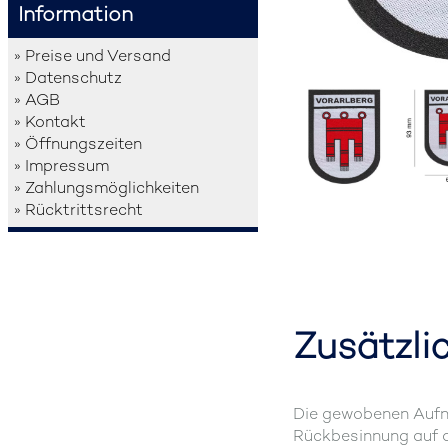
Information
» Preise und Versand
» Datenschutz
» AGB
» Kontakt
» Öffnungszeiten
» Impressum
» Zahlungsmöglichkeiten
» Rücktrittsrecht
Zusätzli
Die gewobenen Aufnä
Rückbesinnung auf a