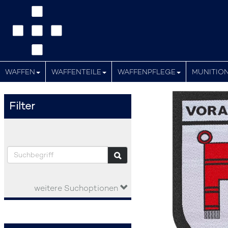
WAFFEN
WAFFENTEILE
WAFFENPFLEGE
MUNITIO
Filter
weitere Suchoptionen