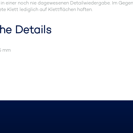
in einer noch nie dagewesenen Detailwiedergabe. Im Gegensa
te Klett lediglich auf Klettflächen haften.
he Details
65 mm