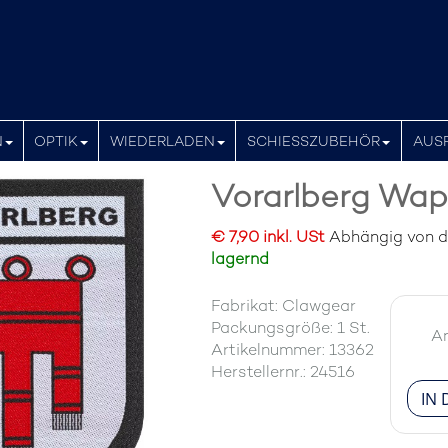
N
OPTIK
WIEDERLADEN
SCHIESSZUBEHÖR
AUS
Vorarlberg Wa
€ 7,90 inkl. USt
Abhängig von der
lagernd
Fabrikat: Clawgear
Packungsgröße: 1 St.
An
Artikelnummer: 13362
Herstellernr.: 24516