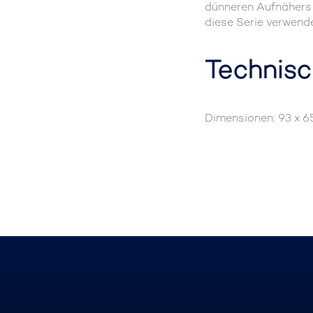
dünneren Aufnähers 
diese Serie verwende
Technisc
Dimensionen: 93 x 