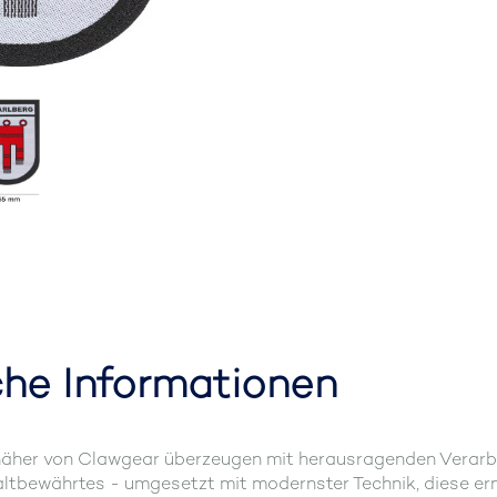
che Informationen
her von Clawgear überzeugen mit herausragenden Verarbeitu
ltbewährtes - umgesetzt mit modernster Technik, diese ermö