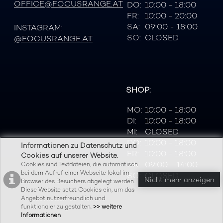
OFFICE@FOCUSRANGE.AT
DO:
10:00 - 18:00
FR:
10:00 - 20:00
SA:
09:00 - 18:00
INSTAGRAM:
SO:
CLOSED
@FOCUSRANGE.AT
SHOP:
MO:
10:00 - 18:00
DI:
10:00 - 18:00
MI:
CLOSED
DO:
10:00 - 18:00
Informationen zu Datenschutz und
FR:
10:00 - 18:00
Cookies auf unserer Website.
SA:
09:00 - 14:00
Cookies sind Textdateien, die automatisch
bei dem Aufruf einer Webseite lokal im
SO:
CLOSED
Nicht mehr anzeigen
Browser des Besuchers abgelegt werden.
Diese Website setzt Cookies ein, um das
Angebot nutzerfreundlich und
funktionaler zu gestalten.
>> weitere
Informationen