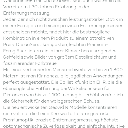
WesentlicheÊ treu und etabliert sich auch weiterhin als
Vorreiter mit 30 Jahren Erfahrung in der
Entfernungsmessung.
Jeder, der sich nicht zwischen leistungsstarker Optik in
einem Fernglas und einem präzisen Entfernungsmesser
entscheiden möchte, findet hier die bestmögliche
Kombination in einem Produkt zu einem attraktiven
Preis. Die äußerst kompakten, leichten Premium-
Ferngläser liefern ein in ihrer Klasse herausragendes
Sehfeld sowie Bilder von großem Detailreichtum und
faszinierender Farbtreue.
Mit einer verbesserten Messreichweite von bis zu 1.800
Metern ist man für nahezu alle jagdlichen Anwendungen
perfekt ausgestattet. Die Ballistikfunktion EHR, die die
ebenengleiche Entfernung bei Winkelschüssen für
Distanzen von bis zu 1.100 m ausgibt, erhöht zusätzlich
die Sicherheit für den waidgerechten Schuss.
Die neu entwickelten Geovid R Modelle konzentrieren
sich voll auf die Leica Kernwerte: Leistungsstarke
Premiumoptik, präzise Entfernungsmessung, höchste
optomechanische Zuverlässigkeit und einfache, intuitive