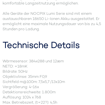
komfortable Langzeitnutzung ermöglichen.
Alle Geräte der NOCPIX Lumi Serie sind mit einem
austauschbaren 18650 Li-Ionen Akku ausgestattet. Er
ermöglicht eine maximale Nutzungsdauer von bis zu 4,5
Stunden pro Ladung.
Technische Details
Wärmesensor: 384x288 und 12æm
NETD: =18mK
Bildrate: 50Hz
Objektivlinse: 35mm F0,9
Sichtfeld m@100m: 7,5x5,7 /13x10m
Vergrößerung: 4~16x
Detektionsreichweite: 1.800m
Auflösung: 1024 x 768
Max. Betriebszeit, (t=22?): 4,5h