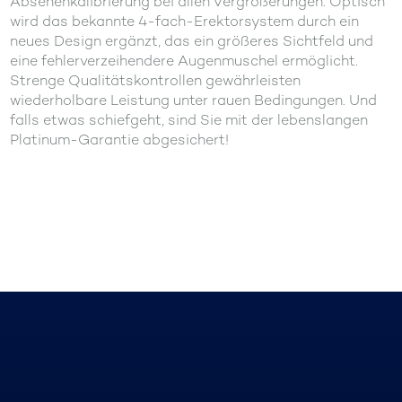
Absehenkalibrierung bei allen Vergrößerungen. Optisch
wird das bekannte 4-fach-Erektorsystem durch ein
neues Design ergänzt, das ein größeres Sichtfeld und
eine fehlerverzeihendere Augenmuschel ermöglicht.
Strenge Qualitätskontrollen gewährleisten
wiederholbare Leistung unter rauen Bedingungen. Und
falls etwas schiefgeht, sind Sie mit der lebenslangen
Platinum-Garantie abgesichert!