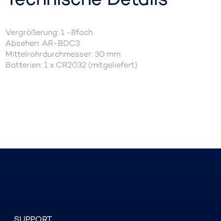
Vergrößerung: 1 -8fach
Absehen: AR-BDC3
Mittelrohrdurchmesser: 30 mm
Batterien: 1 x CR2032 (mitgeliefert)
SUPPORT