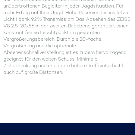
unübertroffenen Begleiter in jeder Jagdsituation. Für
mehr Erfolg auf Ihrer Jagd. Hohe Reserven bis ins letzte
Licht Í dank 92% Transmission: Das Absehen des ZEISS
V8 2.8-20x56 in der zweiten Bildebene garantiert einen
konstant feinen Leuchtpunkt im gesamten
Vergrößerungsbereich. Durch die 20-fache
Vergrößerung und die optionale
Absehenschnellverstellung ist es zudem hervorragend
geeignet für den weiten Schuss. Minimale
Zielabdeckung und erlebbare höhere Treffsicherheit Í
auch auf große Distanzen.