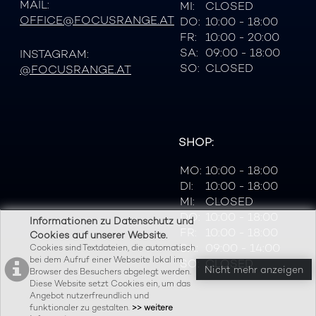
MAIL:
MI:
CLOSED
OFFICE@FOCUSRANGE.AT
DO:
10:00 - 18:00
FR:
10:00 - 20:00
SA:
09:00 - 18:00
INSTAGRAM:
SO:
CLOSED
@FOCUSRANGE.AT
SHOP:
MO:
10:00 - 18:00
DI:
10:00 - 18:00
MI:
CLOSED
DO:
10:00 - 18:00
Informationen zu Datenschutz und
FR:
10:00 - 18:00
Cookies auf unserer Website.
SA:
09:00 - 14:00
Cookies sind Textdateien, die automatisch
bei dem Aufruf einer Webseite lokal im
SO:
CLOSED
Nicht mehr anzeigen
Browser des Besuchers abgelegt werden.
Diese Website setzt Cookies ein, um das
Angebot nutzerfreundlich und
funktionaler zu gestalten.
>> weitere