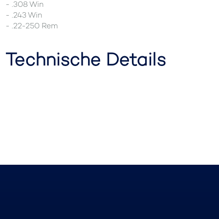
- .308 Win
- .243 Win
- .22-250 Rem
Technische Details