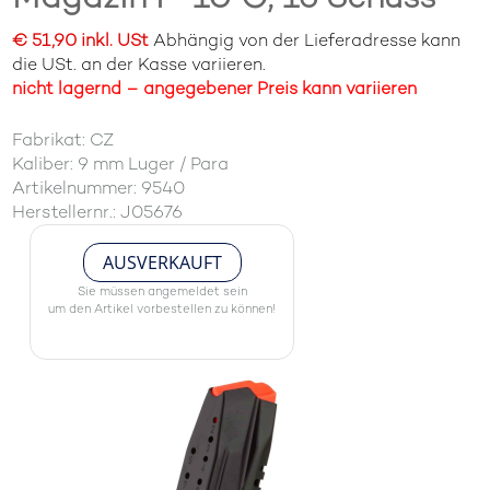
€ 51,90 inkl. USt
Abhängig von der Lieferadresse kann
die USt. an der Kasse variieren.
nicht lagernd – angegebener Preis kann variieren
Fabrikat: CZ
Kaliber: 9 mm Luger / Para
Artikelnummer: 9540
Herstellernr.: J05676
AUSVERKAUFT
Sie müssen angemeldet sein
um den Artikel vorbestellen zu können!